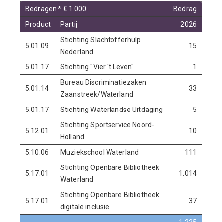
Bedragen * € 1.000
Bedrag
Product
Partij
2026
Stichting Slachtofferhulp
5.01.09
15
Nederland
5.01.17
Stichting "Vier 't Leven"
1
Bureau Discriminatiezaken
5.01.14
33
Zaanstreek/Waterland
5.01.17
Stichting Waterlandse Uitdaging
5
Stichting Sportservice Noord-
5.12.01
10
Holland
5.10.06
Muziekschool Waterland
111
Stichting Openbare Bibliotheek
5.17.01
1.014
Waterland
Stichting Openbare Bibliotheek
5.17.01
37
digitale inclusie