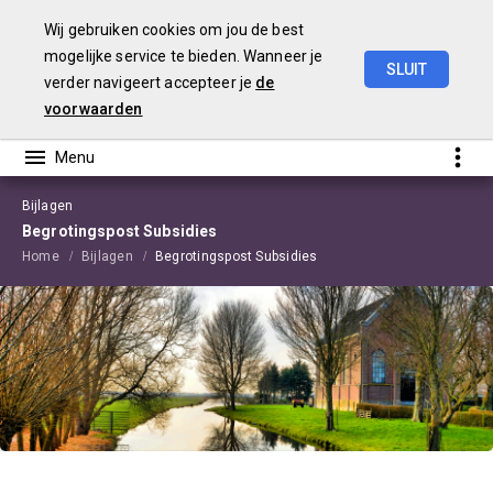
Wij gebruiken cookies om jou de best
mogelijke service te bieden. Wanneer je
SLUIT
verder navigeert accepteer je
de
Begroting
2026
Edam-Volendam
voorwaarden
Bijlagen
Begrotingspost Subsidies
Home
Bijlagen
Begrotingspost Subsidies